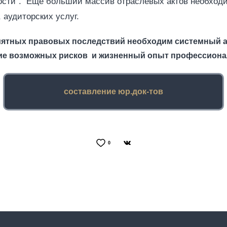
ости". Еще больший массив отраслевых актов необход
 аудиторских услуг.
иятных правовых последствий необходим системный а
ие возможных рисков и жизненный опыт профессиона
составление юр.док-тов
0