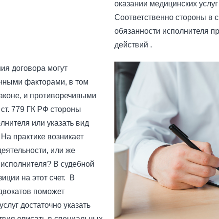
оказании медицинских услуг
Соответственно стороны в си
обязанности исполнителя п
действий .
ния договора могут
ичными факторами, в том
аконе, и противоречивыми
 ст. 779 ГК РФ стороны
лнителя или указать вид
 На практике возникает
деятельности, или же
 исполнителя? В судебной
иции на этот счет. В
двокатов поможет
услуг достаточно указать
твия описать в специальных