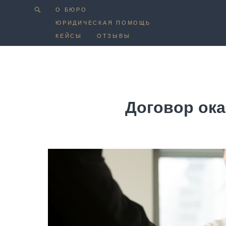
О БЮРО
О БЮРО
ЮРИДИЧЕСКАЯ ПОМОЩЬ
ЮРИДИЧЕСКАЯ ПОМОЩЬ
КЕЙСЫ
КЕЙСЫ
ОТЗЫВЫ
ОТЗЫВЫ
Договор ока