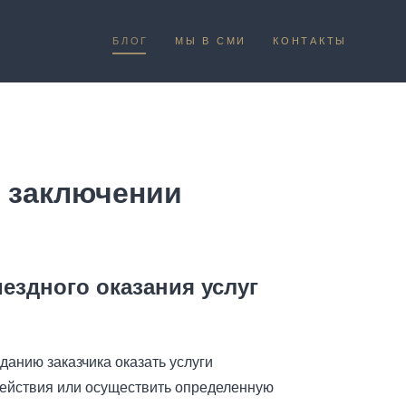
БЛОГ
БЛОГ
МЫ В СМИ
МЫ В СМИ
КОНТАКТЫ
КОНТАКТЫ
и заключении
ездного оказания услуг
данию заказчика оказать услуги
ействия или осуществить определенную