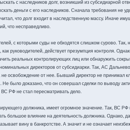
ыскать с наследников долг, возникший из субсидиарной от
скать деньги с его наследников. Сначала требования не уд
итал, что долг входит в наследственную массу. Иначе иму
ий, что несправедливо.
телей, с которыми суды не обходятся слишком сурово. Так
 как руководителей, действует презумпция контроля. Однак
лачить реальных контролирующих лиц или обнаружить сокры
минальных директоров от субсидиарки. Так, АС Дальневост
а не освобождение от нее. Бывший директор не принимал к
 Не было доказано, что он совершал сделки по выводу акти
. ВС РФ не стал пересматривать дело.
олирующего должника, имеет огромное значение. Так, ВС РФ 
ать большое влияние на деятельность должника. Однако, д
азывает вину в банкротстве. А значит и не означает неизб