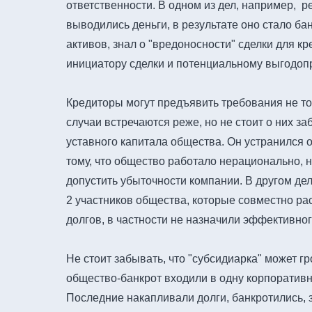
ответственности. В одном из дел, например, р
выводились деньги, в результате оно стало б
активов, знал о "вредоносности" сделки для к
инициатору сделки и потенциальному выгодоп
Кредиторы могут предъявить требования не тол
случаи встречаются реже, но не стоит о них з
уставного капитала общества. Он устранился о
тому, что общество работало нерационально, не
допустить убыточности компании. В другом д
2 участников общества, которые совместно р
долгов, в частности не назначили эффективног
Не стоит забывать, что "субсидиарка" может г
общество-банкрот входили в одну корпоратив
Последние накапливали долги, банкротились, 