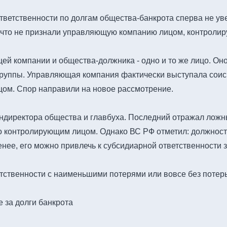
ветственности по долгам общества-банкрота сперва не уве
 что не признали управляющую компанию лицом, контроли
ей компании и общества-должника - одно и то же лицо. Он
руппы. Управляющая компания фактически выступала соиспо
цом. Спор направили на новое рассмотрение.
ендиректора общества и главбуха. Последний отражал ложн
го контролирующим лицом. Однако ВС РФ отметил: должност
нее, его можно привлечь к субсидиарной ответственности з
тственности с наименьшими потерями или вовсе без потерь 
е за долги банкрота