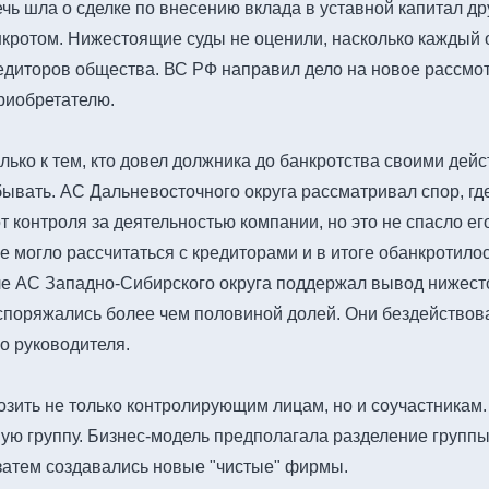
ечь шла о сделке по внесению вклада в уставной капитал д
анкротом. Нижестоящие суды не оценили, насколько каждый
редиторов общества. ВС РФ направил дело на новое рассмот
риобретателю.
ько к тем, кто довел должника до банкротства своими дейст
абывать. АС Дальневосточного округа рассматривал спор, г
т контроля за деятельностью компании, но это не спасло ег
 могло рассчитаться с кредиторами и в итоге обанкротилось
еле АС Западно-Сибирского округа поддержал вывод нижест
аспоряжались более чем половиной долей. Они бездейство
о руководителя.
розить не только контролирующим лицам, но и соучастникам
ную группу. Бизнес-модель предполагала разделение групп
затем создавались новые "чистые" фирмы.